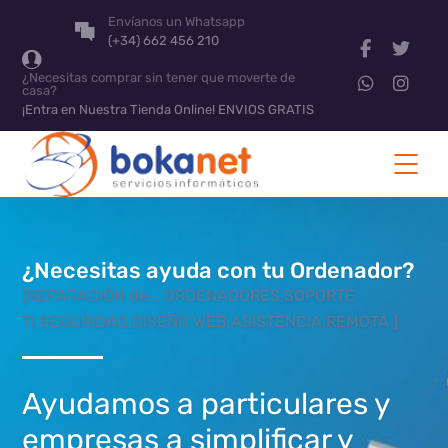
Envíanos un Whatsapp
(+34) 662 456 210
¿Necesitas comprar sin tener que moverte de
casa?
¡Entra en Nuestra Tienda Online! ENVIOS GRATIS
¿Necesitas ayuda con tu Ordenador?
[REPARACIÓN de.., ORDENADORES,SOPORTE
TI,SEGURIDAD,DISEÑO WEB,ASISTENCIA REMOTA ]
Ayudamos a particulares y
empresas a simplificar y