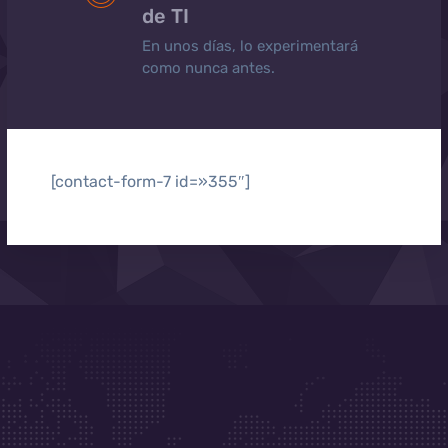
de TI
En unos días, lo experimentará
como nunca antes.
[contact-form-7 id=»355″]