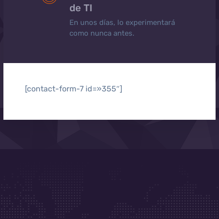
de TI
En unos días, lo experimentará
como nunca antes.
[contact-form-7 id=»355″]