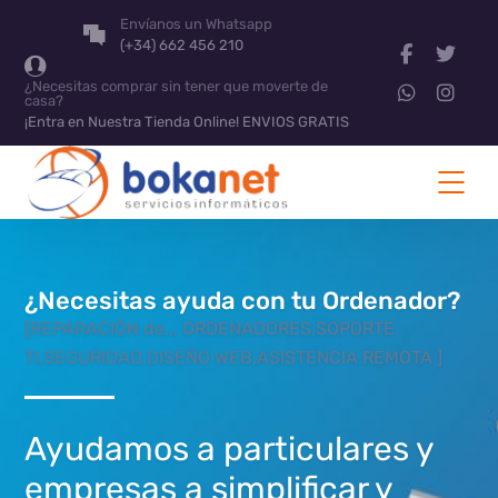
Envíanos un Whatsapp
(+34) 662 456 210
¿Necesitas comprar sin tener que moverte de
casa?
¡Entra en Nuestra Tienda Online! ENVIOS GRATIS
¿Necesitas ayuda con tu Ordenador?
[REPARACIÓN de.., ORDENADORES,SOPORTE
TI,SEGURIDAD,DISEÑO WEB,ASISTENCIA REMOTA ]
Ayudamos a particulares y
empresas a simplificar y